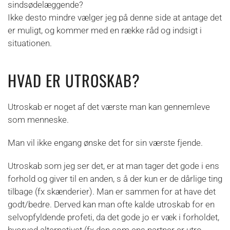
sindsødelæggende?
Ikke desto mindre vælger jeg på denne side at antage det
er muligt, og kommer med en række råd og indsigt i
situationen.
HVAD ER UTROSKAB?
Utroskab er noget af det værste man kan gennemleve
som menneske.
Man vil ikke engang ønske det for sin værste fjende.
Utroskab som jeg ser det, er at man tager det gode i ens
forhold og giver til en anden, s
å der kun er de dårlige ting
tilbage (fx skænderier). Man er sammen for at have det
godt/bedre. Derved kan man ofte kalde utroskab for en
selvopfyldende profeti, da det gode jo er væk i forholdet,
hvorved alternativet (fx den som ens partner er utro