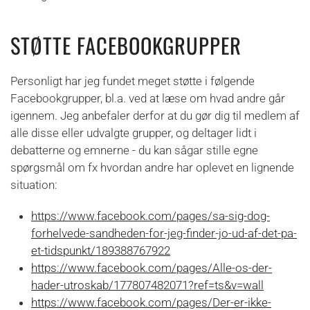
STØTTE FACEBOOKGRUPPER
Personligt har jeg fundet meget støtte i følgende
Facebookgrupper, bl.a. ved at læse om hvad andre går
igennem. Jeg anbefaler derfor at du gør dig til medlem af
alle disse eller udvalgte grupper, og deltager lidt i
debatterne og emnerne - du kan sågar stille egne
spørgsmål om fx hvordan andre har oplevet en lignende
situation:
https://www.facebook.com/pages/sa-sig-dog-
forhelvede-sandheden-for-jeg-finder-jo-ud-af-det-pa-
et-tidspunkt/189388767922
https://www.facebook.com/pages/Alle-os-der-
hader-utroskab/177807482071?ref=ts&v=wall
https://www.facebook.com/pages/Der-er-ikke-