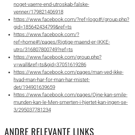
noget-vaerre-end-utroskab-falske-
venner/179821406918
https://www.facebook.com/?ref=logo#!/group.php?
gid=185642434799&ref=ts
https://www.facebook.com/?
ref=home#!/pages/Rigtige-maend-er-IKKE-
utro/316807800749?ref=ts
https://www.facebook.com/group.php?
v=wall&ref=ts&gid=37051619286
https://www.facebook.com/pages/man-ved-ikke-
hvad-man-har-for-man-har-mistet-
det/194901639659
https://www.facebook.com/pages/Ojne-kan-smile-
munden-kan-le-Men-smerten-i-hjertet-kan-ingen-se-
3/295037781234
ANDRE RELEVANTE LINKS