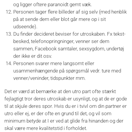
og ligger oftere paranoidt gemt væk.
Personen tager flere billeder af sig selv (med henblik
på at sende dem eller blot går mere op i sit
udseende).
Du finder decideret beviser for utroskaben. Fx tekst-
besked, telefonopringninger, venner ser dem
sammen, Facebook samtaler, sexsygdom, undertøj
der ikke er dit osv.
Personen svarer
mere
langsomt eller
usammenhængende på spørgsmål vedr. ture med
venner/veninder, tidspunkter mm.
Det er værd at bemærke at den utro part ofte stærkt
fejlagtigt tror deres utroskab er usynligt, og at de er gode
til at skjule deres spor. Hvis du er i tvivl om din partner er
utro eller ej, er der ofte en grund til det, og vil som
minimum betyde at I er ved at glide fra hinanden og der
skal være mere kvalitetstid i forholdet.