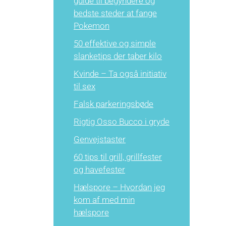
guide til begyndere og
bedste steder at fange
Pokemon
50 effektive og simple
slanketips der taber kilo
Kvinde – Ta også initiativ
til sex
Falsk parkeringsbøde
Rigtig Osso Bucco i gryde
Genvejstaster
60 tips til grill, grillfester
og havefester
Hælspore – Hvordan jeg
kom af med min
hælspore