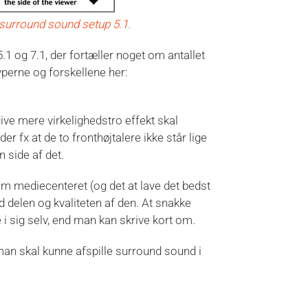
 surround sound setup 5.1.
.1 og 7.1, der fortæller noget om antallet
perne og forskellene her:
give mere virkelighedstro effekt skal
er fx at de to fronthøjtalere ikke står lige
n side af det.
om mediecenteret (og det at lave det bedst
delen og kvaliteten af den. At snakke
e i sig selv, end man kan skrive kort om.
t man skal kunne afspille surround sound i