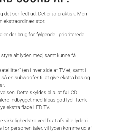
g det ser fedt ud. Det er jo praktisk. Men
n ekstraordinær stor.
nd er der brug for følgende i prioriterede
at styre alt lyden med, samt kunne få
atellitter” (en i hver side af TV’et, samt i
så en subwoofer til at give ekstra bas og
er.
velsen. Dette skyldes bl.a. at fx LCD
alere indbygget med tilpas god lyd. Tænk
ye ekstra flade LED TV.
virkelighedstro ved fx at afspille lyden i
e for personen taler, vil lyden komme ud af