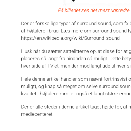
På billedet ses det mest udbredte
Der er forskellige typer af surround sound, som fx 5
af højtalere i brug. Læs mere om surround sound ty
https://en.wikipedia.org/wiki/Surround_sound
Husk når du sætter sattelitterne op, at disse for at 
placeres så langt fra hinanden så muligt. Dette betyd
hver side af TV’et, men derimod langt ude til hver si
Hele denne artikel handler som nævnt fortrinsvist 
muligt), og knap så meget om selve surround sound 
kvalitet i højtalere mm. er også et langt større emn
Der er alle steder i denne artikel taget højde for, a
mediecenteret.