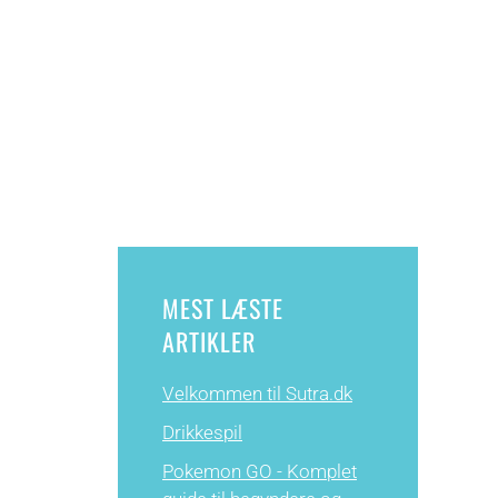
MEST LÆSTE
ARTIKLER
Velkommen til Sutra.dk
Drikkespil
Pokemon GO - Komplet