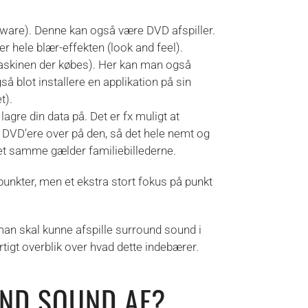
are). Denne kan også være DVD afspiller.
r hele blær-effekten (look and feel).
maskinen der købes). Her kan man også
 blot installere en applikation på sin
t).
agre din data på. Det er fx muligt at
lm DVD’ere over på den, så det hele nemt og
Det samme gælder familiebillederne.
unkter, men et ekstra stort fokus på punkt
t man skal kunne afspille surround sound i
tigt overblik over hvad dette indebærer.
ND SOUND AF?