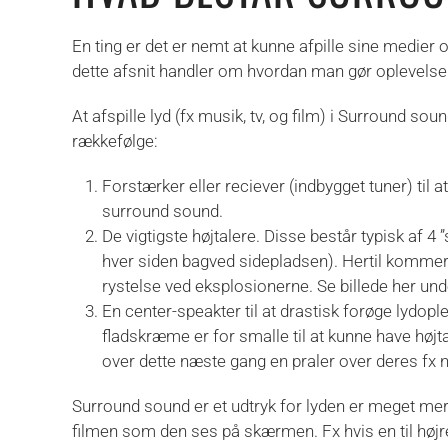
En ting er det er nemt at kunne afpille sine medier o
dette afsnit handler om hvordan man gør oplevelse
At afspille lyd (fx musik, tv, og film) i Surround sou
rækkefølge:
Forstærker eller reciever (indbygget tuner) til 
surround sound.
De vigtigste højtalere. Disse består typisk af 4 ”s
hver siden bagved sidepladsen). Hertil kommer 
rystelse ved eksplosionerne. Se billede her und
En center-speakter til at drastisk forøge lydople
fladskræme er for smalle til at kunne have højt
over dette næste gang en praler over deres fx n
Surround sound er et udtryk for lyden er meget mere 
filmen som den ses på skærmen. Fx hvis en til højr