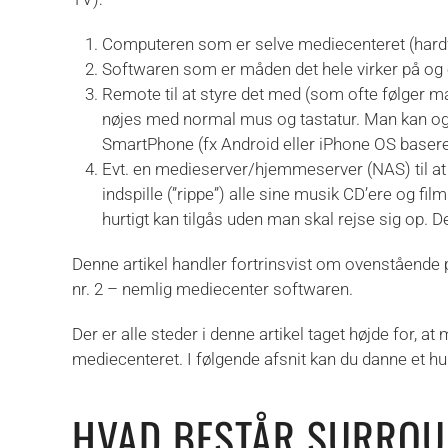
Computeren som er selve mediecenteret (hardw
Softwaren som er måden det hele virker på og e
Remote til at styre det med (som ofte følger 
nøjes med normal mus og tastatur. Man kan også
SmartPhone (fx Android eller iPhone OS basere
Evt. en medieserver/hjemmeserver (NAS) til at l
indspille (”rippe”) alle sine musik CD’ere og fi
hurtigt kan tilgås uden man skal rejse sig op. 
Denne artikel handler fortrinsvist om ovenstående p
nr. 2 – nemlig mediecenter softwaren.
Der er alle steder i denne artikel taget højde for, a
mediecenteret. I følgende afsnit kan du danne et hur
HVAD BESTÅR SURROU