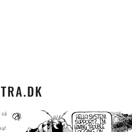
UTRA.DK
g så
raf