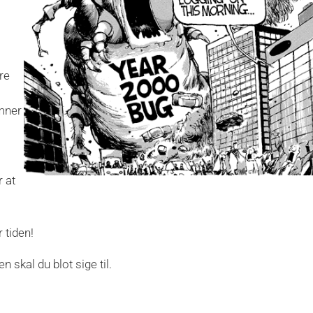
re
emner
 at
 tiden!
en skal du blot sige til.