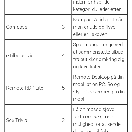
inden for hver den
kategori du leder efter.
Kompas. Altid godt når
Compass
3
man er ude og flyve
eller er i skoven.
Spar mange penge ved
at sammensætte tilbud
eTilbudsavis
4
fra butikker omkring dig
og lave lister.
Remote Desktop på din
mobil af en PC. Se og
Remote RDP Lite
5
styr PC skærmen på din
mobil.
Få en masse sjove
fakta om sex, med
Sex Trivia
3
mulighed for at sende
det videre til folk.