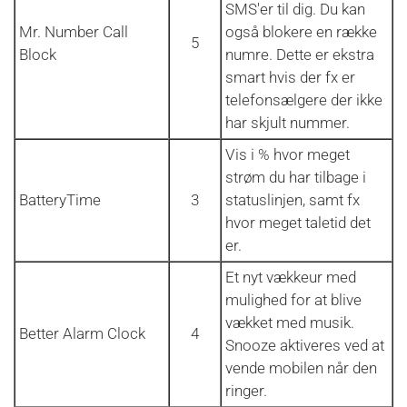
SMS'er til dig. Du kan
Mr. Number Call
også blokere en række
5
Block
numre. Dette er ekstra
smart hvis der fx er
telefonsælgere der ikke
har skjult nummer.
Vis i % hvor meget
strøm du har tilbage i
BatteryTime
3
statuslinjen, samt fx
hvor meget taletid det
er.
Et nyt vækkeur med
mulighed for at blive
vækket med musik.
Better Alarm Clock
4
Snooze aktiveres ved at
vende mobilen når den
ringer.