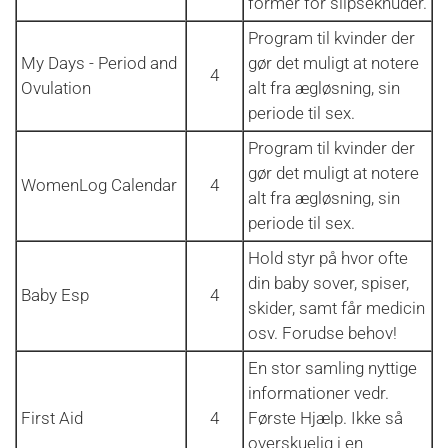
former for slipseknuder.
Program til kvinder der
My Days - Period and
gør det muligt at notere
4
Ovulation
alt fra ægløsning, sin
periode til sex.
Program til kvinder der
gør det muligt at notere
WomenLog Calendar
4
alt fra ægløsning, sin
periode til sex.
Hold styr på hvor ofte
din baby sover, spiser,
Baby Esp
4
skider, samt får medicin
osv. Forudse behov!
En stor samling nyttige
informationer vedr.
First Aid
4
Første Hjælp. Ikke så
overskuelig i en