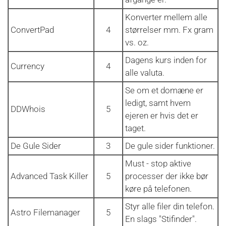
Konverter mellem alle
ConvertPad
4
størrelser mm. Fx gram
vs. oz.
Dagens kurs inden for
Currency
4
alle valuta.
Se om et domæne er
ledigt, samt hvem
DDWhois
5
ejeren er hvis det er
taget.
De Gule Sider
3
De gule sider funktioner.
Must - stop aktive
Advanced Task Killer
5
processer der ikke bør
køre på telefonen.
Styr alle filer din telefon.
Astro Filemanager
5
En slags "Stifinder".