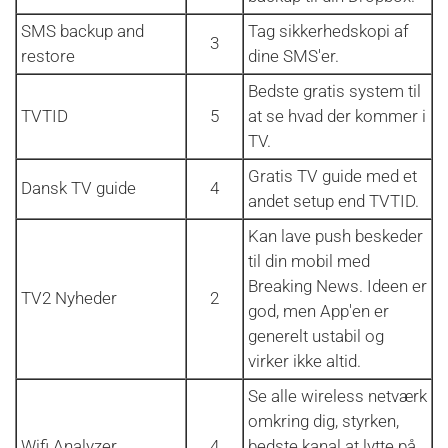
SMS backup and
Tag sikkerhedskopi af
3
restore
dine SMS'er.
Bedste gratis system til
TVTID
5
at se hvad der kommer i
TV.
Gratis TV guide med et
Dansk TV guide
4
andet setup end TVTID.
Kan lave push beskeder
til din mobil med
Breaking News. Ideen er
TV2 Nyheder
2
god, men App'en er
generelt ustabil og
virker ikke altid.
Se alle wireless netværk
omkring dig, styrken,
Wifi Analyzer
4
bedste kanal at lytte på,