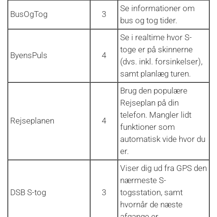
Se informationer om
BusOgTog
3
bus og tog tider.
Se i realtime hvor S-
toge er på skinnerne
ByensPuls
4
(dvs. inkl. forsinkelser),
samt planlæg turen.
Brug den populære
Rejseplan på din
telefon. Mangler lidt
Rejseplanen
4
funktioner som
automatisk vide hvor du
er.
Viser dig ud fra GPS den
nærmeste S-
DSB S-tog
3
togsstation, samt
hvornår de næste
afgange er.