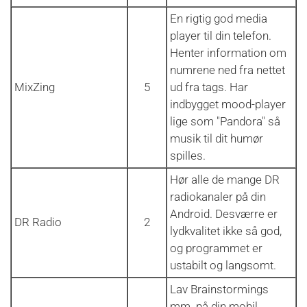
En rigtig god media
player til din telefon.
Henter information om
numrene ned fra nettet
MixZing
5
ud fra tags. Har
indbygget mood-player
lige som "Pandora" så
musik til dit humør
spilles.
Hør alle de mange DR
radiokanaler på din
Android. Desværre er
DR Radio
2
lydkvalitet ikke så god,
og programmet er
ustabilt og langsomt.
Lav Brainstormings
mm. på din mobil.