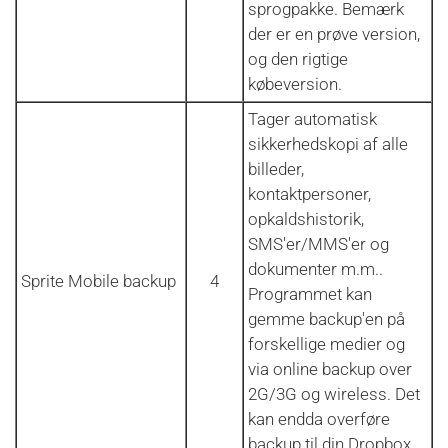
sprogpakke. Bemærk
der er en prøve version,
og den rigtige
købeversion.
Tager automatisk
sikkerhedskopi af alle
billeder,
kontaktpersoner,
opkaldshistorik,
SMS'er/MMS'er og
dokumenter m.m..
Sprite Mobile backup
4
Programmet kan
gemme backup'en på
forskellige medier og
via online backup over
2G/3G og wireless. Det
kan endda overføre
backup til din Dropbox.