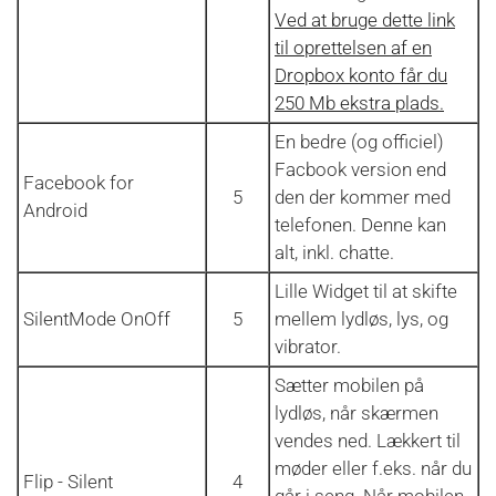
Ved at bruge dette link
til oprettelsen af en
Dropbox konto får du
250 Mb ekstra plads.
En bedre (og officiel)
Facbook version end
Facebook for
5
den der kommer med
Android
telefonen. Denne kan
alt, inkl. chatte.
Lille Widget til at skifte
SilentMode OnOff
5
mellem lydløs, lys, og
vibrator.
Sætter mobilen på
lydløs, når skærmen
vendes ned. Lækkert til
møder eller f.eks. når du
Flip - Silent
4
går i seng. Når mobilen