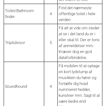
Find det nærmeste
Toilet/Bathroom
4
offentlige toilet i hele
finder
verden.
Få alt at vide om steder
at se i det land du er i
eller skal til. Der er tons
TripAdvisor
5
af anmeldelser mm.
Kræver dog en god
dataforbindelse.
Få mobilen til at optage
en kort lydstump af
musikken du hører og
fortælle dig hvad
Soundhound
4
nummeret hedder,
kunstner mm. Sagt til at
være bedre end