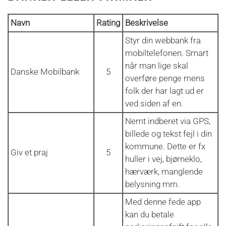
Navn
Rating
Beskrivelse
Styr din webbank fra
mobiltelefonen. Smart
når man lige skal
Danske Mobilbank
5
overføre penge mens
folk der har lagt ud er
ved siden af en.
Nemt indberet via GPS,
billede og tekst fejl i din
kommune. Dette er fx
Giv et praj
5
huller i vej, bjørneklo,
hærværk, manglende
belysning mm.
Med denne fede app
kan du betale