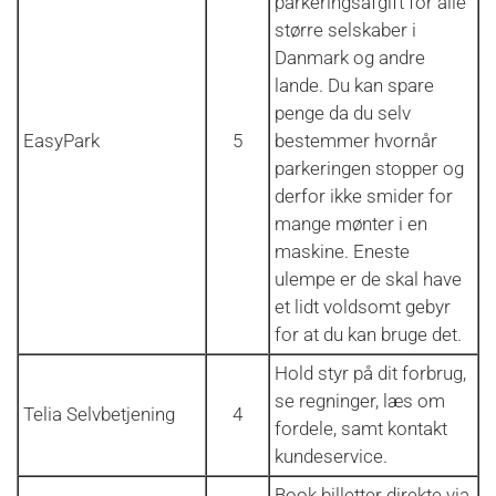
parkeringsafgift for alle
større selskaber i
Danmark og andre
lande. Du kan spare
penge da du selv
EasyPark
5
bestemmer hvornår
parkeringen stopper og
derfor ikke smider for
mange mønter i en
maskine. Eneste
ulempe er de skal have
et lidt voldsomt gebyr
for at du kan bruge det.
Hold styr på dit forbrug,
se regninger, læs om
Telia Selvbetjening
4
fordele, samt kontakt
kundeservice.
Book billetter direkte via