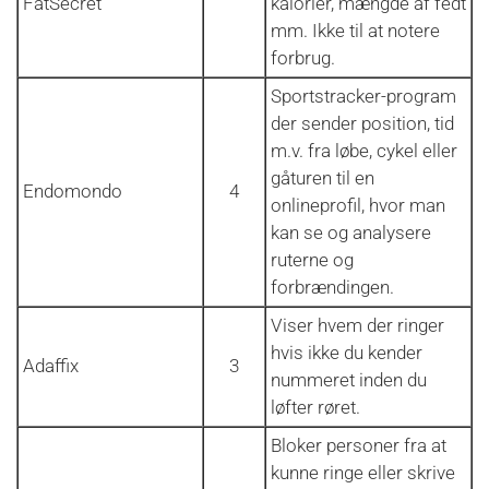
FatSecret
kalorier, mængde af fedt
mm. Ikke til at notere
forbrug.
Sportstracker-program
der sender position, tid
m.v. fra løbe, cykel eller
gåturen til en
Endomondo
4
onlineprofil, hvor man
kan se og analysere
ruterne og
forbrændingen.
Viser hvem der ringer
hvis ikke du kender
Adaffix
3
nummeret inden du
løfter røret.
Bloker personer fra at
kunne ringe eller skrive