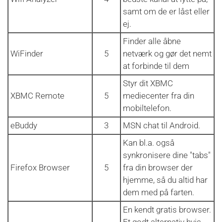
samt om de er låst eller
ej.
Finder alle åbne
WiFinder
5
netværk og gør det nemt
at forbinde til dem
Styr dit XBMC
XBMC Remote
5
mediecenter fra din
mobiltelefon.
eBuddy
3
MSN chat til Android.
Kan bl.a. også
synkronisere dine "tabs"
Firefox Browser
5
fra din browser der
hjemme, så du altid har
dem med på farten.
En kendt gratis browser.
Et godt alternativ hvis