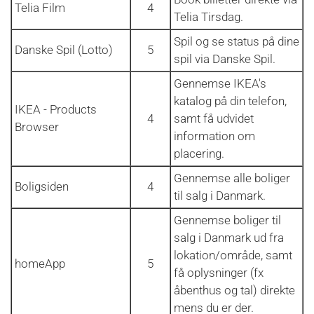
Telia Film
4
Telia Tirsdag.
Spil og se status på dine
Danske Spil (Lotto)
5
spil via Danske Spil.
Gennemse IKEA's
katalog på din telefon,
IKEA - Products
4
samt få udvidet
Browser
information om
placering.
Gennemse alle boliger
Boligsiden
4
til salg i Danmark.
Gennemse boliger til
salg i Danmark ud fra
lokation/område, samt
homeApp
5
få oplysninger (fx
åbenthus og tal) direkte
mens du er der.