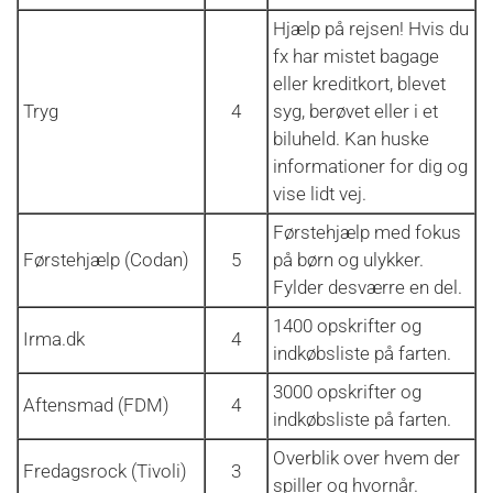
Hjælp på rejsen! Hvis du
fx har mistet bagage
eller kreditkort, blevet
Tryg
4
syg, berøvet eller i et
biluheld. Kan huske
informationer for dig og
vise lidt vej.
Førstehjælp med fokus
Førstehjælp (Codan)
5
på børn og ulykker.
Fylder desværre en del.
1400 opskrifter og
Irma.dk
4
indkøbsliste på farten.
3000 opskrifter og
Aftensmad (FDM)
4
indkøbsliste på farten.
Overblik over hvem der
Fredagsrock (Tivoli)
3
spiller og hvornår.