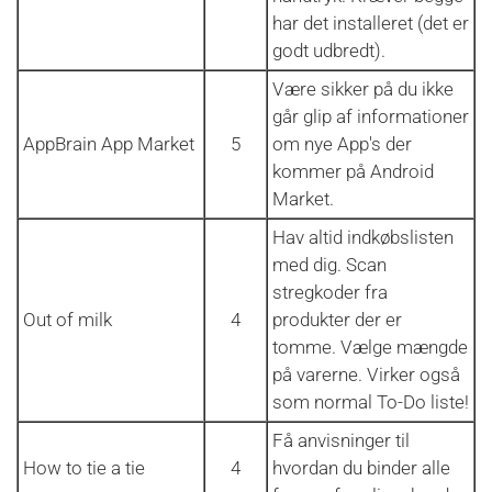
har det installeret (det er
godt udbredt).
Være sikker på du ikke
går glip af informationer
AppBrain App Market
5
om nye App's der
kommer på Android
Market.
Hav altid indkøbslisten
med dig. Scan
stregkoder fra
Out of milk
4
produkter der er
tomme. Vælge mængde
på varerne. Virker også
som normal To-Do liste!
Få anvisninger til
How to tie a tie
4
hvordan du binder alle