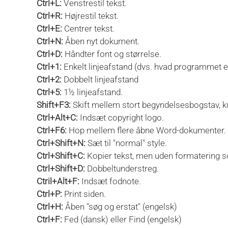
Ctrl+L:
Venstrestil tekst.
Ctrl+R:
Højrestil tekst.
Ctrl+E:
Centrer tekst.
Ctrl+N:
Åben nyt dokument.
Ctrl+D:
Håndter font og størrelse.
Ctrl+1:
Enkelt linjeafstand (dvs. hvad programmet er
Ctrl+2:
Dobbelt linjeafstand
Ctrl+5:
1½ linjeafstand.
Shift+F3:
Skift mellem stort begyndelsesbogstav, ku
Ctrl+Alt+C:
Indsæt copyright logo.
Ctrl+F6:
Hop mellem flere åbne Word-dokumenter.
Ctrl+Shift+N:
Sæt til "normal" style.
Ctrl+Shift+C:
Kopier tekst, men uden formatering s
Ctrl+Shift+D:
Dobbeltunderstreg.
Ctril+Alt+F:
Indsæt fodnote.
Ctrl+P:
Print siden.
Ctrl+H:
Åben "søg og erstat" (engelsk)
Ctrl+F:
Fed (dansk) eller Find (engelsk)