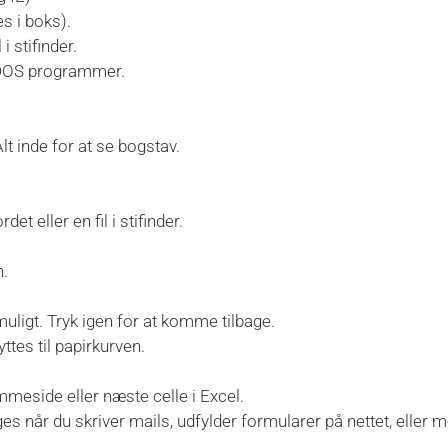
s i boks).
i stifinder.
 DOS programmer.
t inde for at se bogstav.
t eller en fil i stifinder.
n.
muligt. Tryk igen for at komme tilbage.
ttes til papirkurven.
emmeside eller næste celle i Excel.
s når du skriver mails, udfylder formularer på nettet, eller 