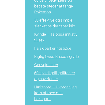
guide til begyndere og
bedste steder at fange
Pokemon
50 effektive og simple
slanketips der taber kilo
Kvinde – Ta også initiativ
til sex
Falsk parkeringsbøde
Rigtig Osso Bucco i gryde
Genvejstaster
60 tips til grill, grillfester
og havefester
Hælspore – Hvordan jeg
kom af med min
hælspore