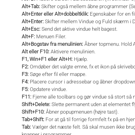
Alt+Tab:
Skifter også mellem åbne programmer (Se
Alt+Enter eller Alt+dobbeltklik:
Egenskaber for en fil 
Alt+Enter:
Skifter mellem Vindue og Fuld skærm i
Alt+Esc:
Send det aktive vindue helt bagest.
Alt+F:
Menuen Filer.
Alt+Bogstav fra menulinien:
Åbner topmenu. Hold Al
Alt eller F10:
Aktivere menulinien.
F1,
Win+F1
eller Alt+H:
Hjælp.
F2:
Omdøber det valgte emne, fx et ikon på skriveborde
F3:
Søge efter fil eller mappe.
F4:
Placere cursor i adressebar og åbner dropdow
F5:
Opdatere vindue.
F11:
Fjerne alle toolbars og gør vindue så stort så 
Shift+Delete:
Slette permanent uden at elementet fly
Shift+F10:
Åbner popupmenuen (højre tast).
Tab+Shift:
For at gå til forrige formfelt fx på en hj
Tab:
Vælger det næste felt. Så skal musen ikke bruge
knapper i programmer.