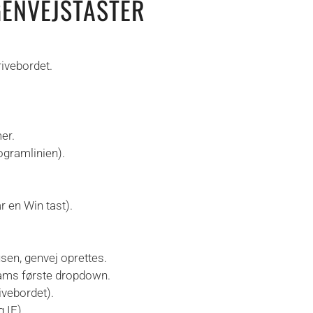
ENVEJSTASTER
ivebordet.
er.
ogramlinien).
 en Win tast).
en, genvej oprettes.
rams første dropdown.
ivebordet).
g IE)