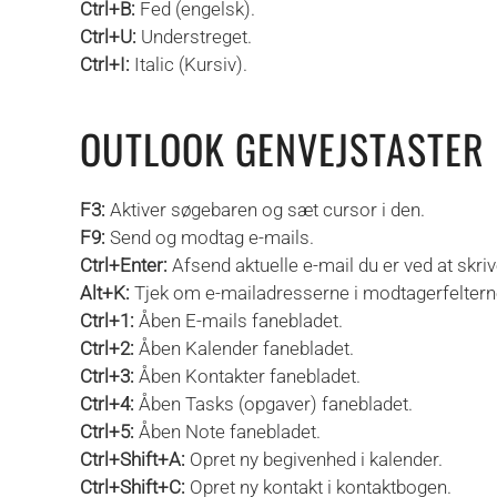
Ctrl+B:
Fed (engelsk).
Ctrl+U:
Understreget.
Ctrl+I:
Italic (Kursiv).
OUTLOOK GENVEJSTASTER
F3:
Aktiver søgebaren og sæt cursor i den.
F9:
Send og modtag e-mails.
Ctrl+Enter:
Afsend aktuelle e-mail du er ved at skriv
Alt+K:
Tjek om e-mailadresserne i modtagerfelterne e
Ctrl+1:
Åben E-mails fanebladet.
Ctrl+2:
Åben Kalender fanebladet.
Ctrl+3:
Åben Kontakter fanebladet.
Ctrl+4:
Åben Tasks (opgaver) fanebladet.
Ctrl+5:
Åben Note fanebladet.
Ctrl+Shift+A:
Opret ny begivenhed i kalender.
Ctrl+Shift+C:
Opret ny kontakt i kontaktbogen.