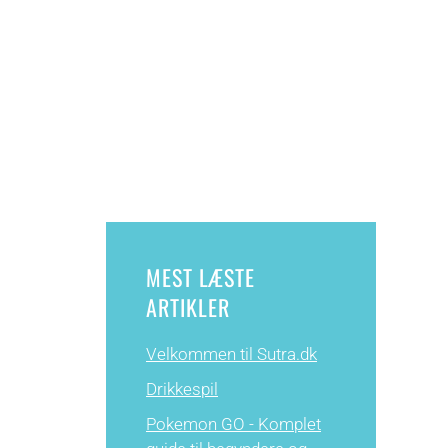
MEST LÆSTE
ARTIKLER
Velkommen til Sutra.dk
Drikkespil
Pokemon GO - Komplet