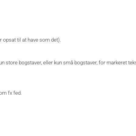
 opsat til at have som det).
n store bogstaver, eller kun små bogstaver, for markeret teks
om fx fed.