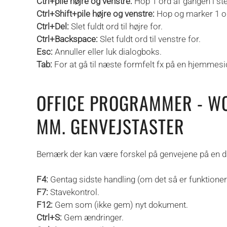
Ctrl+pile højre og venstre:
Hop 1 ord af gangen i ste
Ctrl+Shift+pile højre og venstre:
Hop og marker 1 ord
Ctrl+Del:
Slet fuldt ord til højre for.
Ctrl+Backspace:
Slet fuldt ord til venstre for.
Esc:
Annuller eller luk dialogboks.
Tab:
For at gå til næste formfelt fx på en hjemmesi
OFFICE PROGRAMMER - WO
MM. GENVEJSTASTER
Bemærk der kan være forskel på genvejene på en d
F4:
Gentag sidste handling (om det så er funktioner e
F7:
Stavekontrol.
F12:
Gem som (ikke gem) nyt dokument.
Ctrl+S:
Gem ændringer.