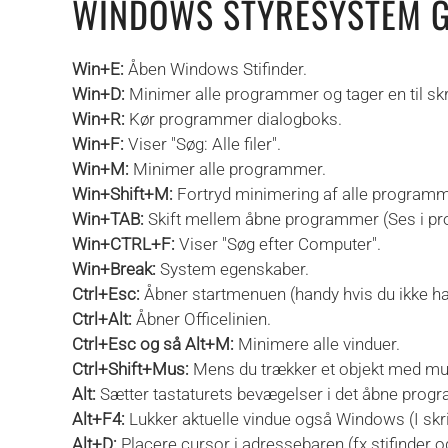
WINDOWS STYRESYSTEM G
Win+E:
Åben Windows Stifinder.
Win+D:
Minimer alle programmer og tager en til skr
Win+R:
Kør programmer dialogboks.
Win+F:
Viser "Søg: Alle filer".
Win+M:
Minimer alle programmer.
Win+Shift+M:
Fortryd minimering af alle programm
Win+TAB:
Skift mellem åbne programmer (Ses i pr
Win+CTRL+F:
Viser "Søg efter Computer".
Win+Break:
System egenskaber.
Ctrl+Esc:
Åbner startmenuen (handy hvis du ikke har
Ctrl+Alt:
Åbner Officelinien.
Ctrl+Esc og så Alt+M:
Minimere alle vinduer.
Ctrl+Shift+Mus:
Mens du trækker et objekt med mus
Alt:
Sætter tastaturets bevægelser i det åbne prog
Alt+F4:
Lukker aktuelle vindue også Windows (I skr
Alt+D:
Placere cursor i adressebaren (fx stifinder o