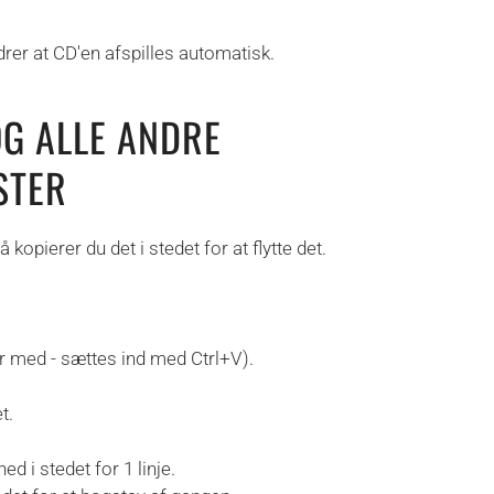
drer at CD'en afspilles automatisk.
G ALLE ANDRE
STER
opierer du det i stedet for at flytte det.
ler med - sættes ind med Ctrl+V).
t.
d i stedet for 1 linje.