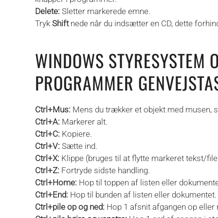
Delete:
Sletter markerede emne.
Tryk
Shift
nede når du indsætter en CD, dette forhin
WINDOWS STYRESYSTEM O
PROGRAMMER GENVEJSTA
Ctrl+Mus:
Mens du trækker et objekt med musen, så k
Ctrl+A:
Markerer alt.
Ctrl+C:
Kopiere.
Ctrl+V:
Sætte ind.
Ctrl+X:
Klippe (bruges til at flytte markeret tekst/fi
Ctrl+Z:
Fortryde sidste handling.
Ctrl+Home:
Hop til toppen af listen eller dokumente
Ctrl+End:
Hop til bunden af listen eller dokumentet.
Ctrl+pile op og ned:
Hop 1 afsnit afgangen op eller ne