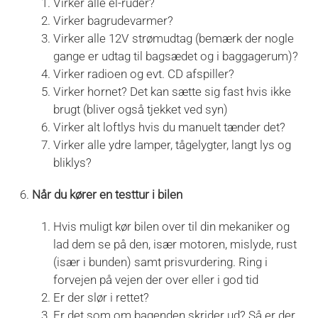
Virker alle el-ruder?
Virker bagrudevarmer?
Virker alle 12V strømudtag (bemærk der nogle
gange er udtag til bagsædet og i baggagerum)?
Virker radioen og evt. CD afspiller?
Virker hornet? Det kan sætte sig fast hvis ikke
brugt (bliver også tjekket ved syn)
Virker alt loftlys hvis du manuelt tænder det?
Virker alle ydre lamper, tågelygter, langt lys og
bliklys?
Når du kører en testtur i bilen
Hvis muligt kør bilen over til din mekaniker og
lad dem se på den, især motoren, mislyde, rust
(især i bunden) samt prisvurdering. Ring i
forvejen på vejen der over eller i god tid
Er der slør i rettet?
Er det som om bagenden skrider ud? Så er der