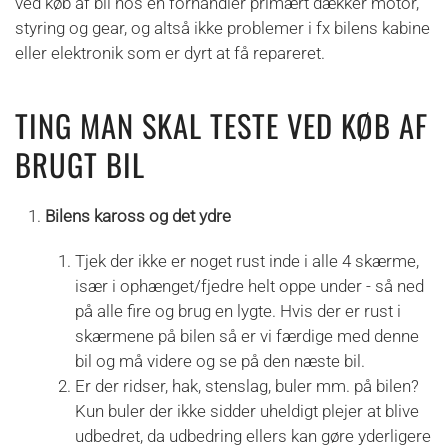
ved køb af bil hos en forhandler primært dækker motor,
styring og gear, og altså ikke problemer i fx bilens kabine
eller elektronik som er dyrt at få repareret.
TING MAN SKAL TESTE VED KØB AF
BRUGT BIL
Bilens kaross og det ydre
Tjek der ikke er noget rust inde i alle 4 skærme,
især i ophænget/fjedre helt oppe under - så ned
på alle fire og brug en lygte. Hvis der er rust i
skærmene på bilen så er vi færdige med denne
bil og må videre og se på den næste bil.
Er der ridser, hak, stenslag, buler mm. på bilen?
Kun buler der ikke sidder uheldigt plejer at blive
udbedret, da udbedring ellers kan gøre yderligere