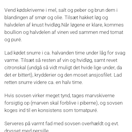
Vend kødskriverne i mel, salt og peber og brun dem i
blandingen af smør og olie. Tilsæt hakket løg og
halvdelen af knust hvidløg.Når løgene er klare, kommes
boullion og halvdelen af vinen ved sammen med tomat
og puré.
Lad kødet snurre i ca. halvanden time under låg for svag
varme. Tilsæt så resten af vin og hvidløg, samt revet
citronskal (undgå så vidt muligt det hvide lige under, da
det er bittert), krydderier og den moset ansjosfilet. Lad
retten snurre videre ca. en halv time.
Hvis sovsen virker meget tynd, tages marvskiverne
forsigtig op (marven skal forblive i piberne), og sovsen
koges ind til en konsistens som tomatpuré.
Serveres på varmt fad med sovsen overhældt og evt.
drysset med persille.