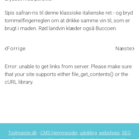
Spis safran-ris til denne klassiske italienske ret - og bryd
tommelfingerreglen om at drikke samme vin til, som er
brugt i maden. Rød landvin klæder også Buccoen.
Forrige
Næste
Error: unable to get links from server. Please make sure
that your site supports either file_get_contents() or the
cURL library.
Toolmaster.dk
-
CMS hjemmesider
,
udvikling
,
webshops
,
SEO
,