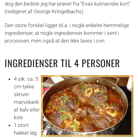
dog den bedste jeg har prøvet fra "Evas kulinariske kort"
(redigeret af George Kringelbachs).
Den store forskel ligger bl.a. i nogle enkelte hemmelige
ingredienser, at nogle ingredienser kommer i sent i
processen, men også at den ikke laves i ovn.
INGREDIENSER TIL 4 PERSONER
4 stk. ca. 3
cm tykke
skriver
marvskank
af kalv eller
kvie
1 stort
hakket løg