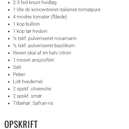
2-3 fed knust hvidløg
1 lille ds koncentreret italiensk tomatpuré
4 modne tomater (flåede)
1 kop bullion
1 kop tør hvidvin
½ tskf. pulveriseret rosamarin
½ tskf. pulveriseret basilikum
Reven skal af en halv citron
1 moset ansjosfilet
Salt
Peber
Lidt hvedemel
2 spskf. olivenolie
2 spskf. smør
Tilbehør: Safran-ris
OPSKRIFT