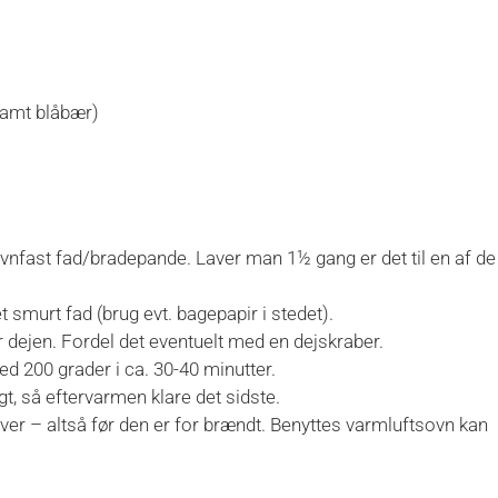
 samt blåbær)
 ovnfast fad/bradepande. Laver man 1½ gang er det til en af de
t smurt fad (brug evt. bagepapir i stedet).
dejen. Fordel det eventuelt med en dejskraber.
d 200 grader i ca. 30-40 minutter.
gt, så eftervarmen klare det sidste.
over – altså før den er for brændt. Benyttes varmluftsovn kan