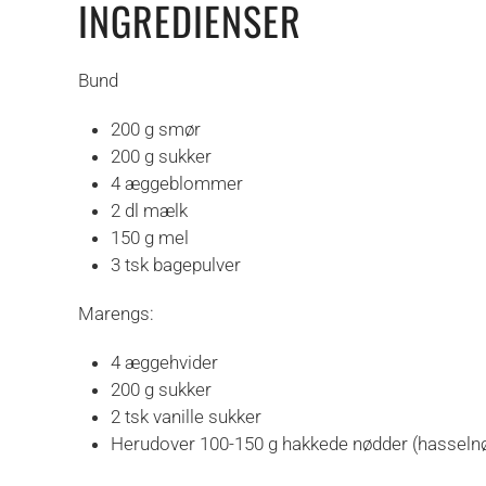
INGREDIENSER
Bund
200 g smør
200 g sukker
4 æggeblommer
2 dl mælk
150 g mel
3 tsk bagepulver
Marengs:
4 æggehvider
200 g sukker
2 tsk vanille sukker
Herudover 100-150 g hakkede nødder (hasselnø