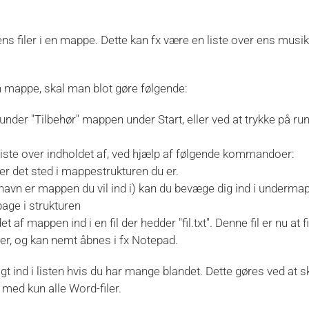
ens filer i en mappe. Dette kan fx være en liste over ens musik
iven mappe, skal man blot gøre følgende:
r "Tilbehør" mappen under Start, eller ved at trykke på ru
iste over indholdet af, ved hjælp af følgende kommandoer:
per det sted i mappestrukturen du er.
avn er mappen du vil ind i) kan du bevæge dig ind i undermap
bage i strukturen
det af mappen ind i en fil der hedder "fil.txt". Denne fil er nu at f
er, og kan nemt åbnes i fx Notepad.
gt ind i listen hvis du har mange blandet. Dette gøres ved at sk
te med kun alle Word-filer.