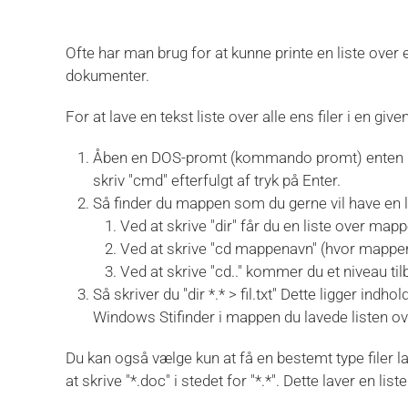
Ofte har man brug for at kunne printe en liste over 
dokumenter.
For at lave en tekst liste over alle ens filer i en g
Åben en DOS-promt (kommando promt) enten unde
skriv "cmd" efterfulgt af tryk på Enter.
Så finder du mappen som du gerne vil have en l
Ved at skrive "dir" får du en liste over map
Ved at skrive "cd mappenavn" (hvor mappen
Ved at skrive "cd.." kommer du et niveau til
Så skriver du "dir *.* > fil.txt" Dette ligger indhol
Windows Stifinder i mappen du lavede listen ov
Du kan også vælge kun at få en bestemt type filer la
at skrive "*.doc" i stedet for "*.*". Dette laver en lis