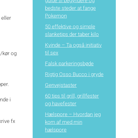
guide til begyndere og
bedste steder at fange
Pokemon
 eller
50 effektive og simple
slanketips der taber kilo
Kvinde – Ta også initiativ
til sex
n/kør og
Falsk parkeringsbøde
Rigtig Osso Bucco i gryde
per.
Genvejstaster
60 tips til grill, grillfester
inde i
og havefester
Hælspore – Hvordan jeg
rive fx
kom af med min
hælspore