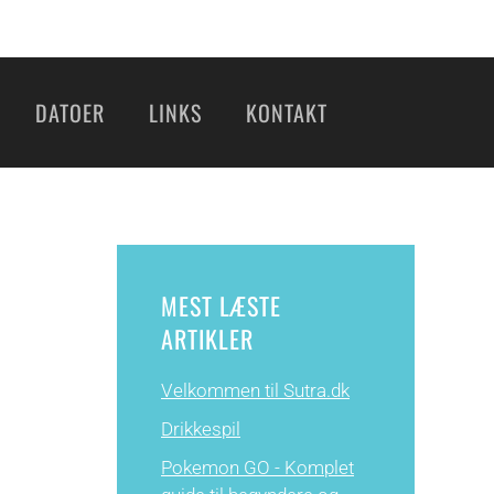
DATOER
LINKS
KONTAKT
MEST LÆSTE
ARTIKLER
Velkommen til Sutra.dk
Drikkespil
Pokemon GO - Komplet