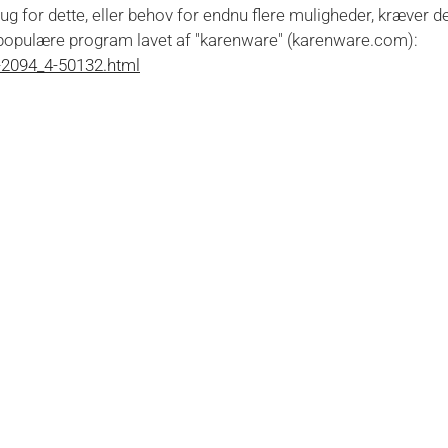
g for dette, eller behov for endnu flere muligheder, kræver d
t populære program lavet af "karenware" (karenware.com):
-2094_4-50132.html