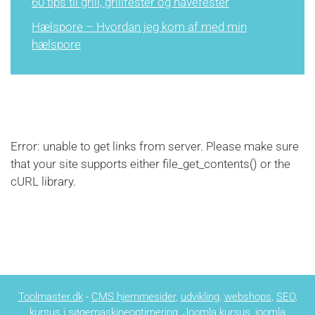
60 tips til grill, grillfester og havefester
Hælspore – Hvordan jeg kom af med min
hælspore
Error: unable to get links from server. Please make sure
that your site supports either file_get_contents() or the
cURL library.
Toolmaster.dk
-
CMS hjemmesider
,
udvikling
,
webshops
,
SEO
,
kursus i søgemaskineoptimering
,
Joomla kursus
,
joomla